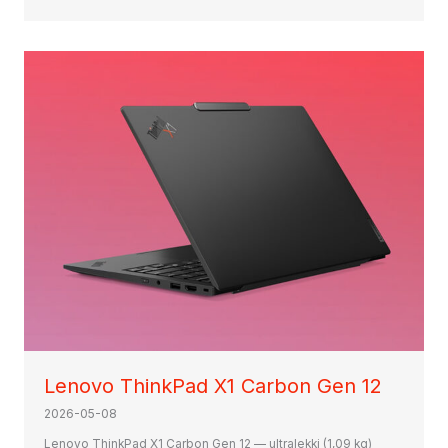
Lenovo ThinkPad X1 Carbon Gen 12
2026-05-08
Lenovo ThinkPad X1 Carbon Gen 12 — ultralekki (1,09 kg)