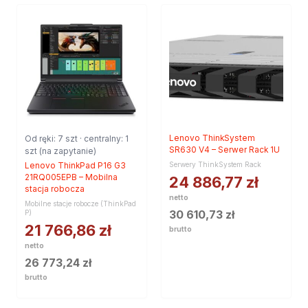
Od ręki: 7 szt · centralny: 1
Lenovo ThinkSystem
SR630 V4 – Serwer Rack 1U
szt (na zapytanie)
Serwery ThinkSystem Rack
Lenovo ThinkPad P16 G3
21RQ005EPB – Mobilna
24 886,77
zł
stacja robocza
netto
Mobilne stacje robocze (ThinkPad
30 610,73
zł
P)
21 766,86
zł
brutto
netto
26 773,24
zł
brutto