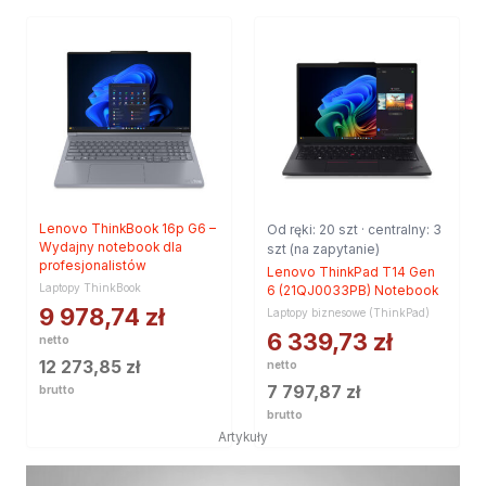
Lenovo ThinkBook 16p G6 –
Od ręki: 20 szt · centralny: 3
Wydajny notebook dla
szt (na zapytanie)
profesjonalistów
Lenovo ThinkPad T14 Gen
Laptopy ThinkBook
6 (21QJ0033PB) Notebook
9 978,74
zł
Laptopy biznesowe (ThinkPad)
6 339,73
zł
netto
12 273,85
zł
netto
7 797,87
zł
brutto
brutto
Artykuły