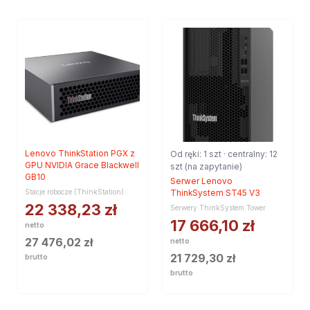
Lenovo ThinkStation PGX z
Od ręki: 1 szt · centralny: 12
GPU NVIDIA Grace Blackwell
szt (na zapytanie)
GB10
Serwer Lenovo
Stacje robocze (ThinkStation)
ThinkSystem ST45 V3
22 338,23
zł
Serwery ThinkSystem Tower
17 666,10
zł
netto
27 476,02
zł
netto
21 729,30
zł
brutto
brutto