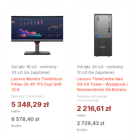
Od ręki: 18 szt · centralny:
Od ręki: 30 szt · centralny:
33 szt (na zapytanie)
10 szt (na zapytanie)
Lenovo Monitor ThinkVision
Lenovo ThinkCentre Neo
P49w-30 49″ IPS Dual QHD
50t G4 Tower – Wydajność i
32:9
Niezawodność dla Biznesu
Monitory ThinkVision
Desktopy biznesowe
(ThinkCentre)
5 348,29
zł
2 216,61
zł
netto
netto
6 578,40
zł
2 726,43
zł
brutto
brutto