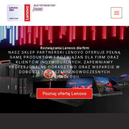
Przejdź
do
treści
Rozwiązania Lenovo dla firm
NASZ SKLEP PARTNERSKI LENOVO OFERUJE PEŁNĄ
GAMĘ PRODUKTÓW I ROZWIĄZAŃ DLA FIRM ORAZ
KLIENTÓW INDYWIDUALNYCH. ZAPEWNIAMY
PROFESJONALNE DORADZTWO ORAZ WSPARCIE W
DOBORZE I WDRAŻANIU NOWOCZESNYCH
TECHNOLOGII.
Poznaj ofertę Lenovo