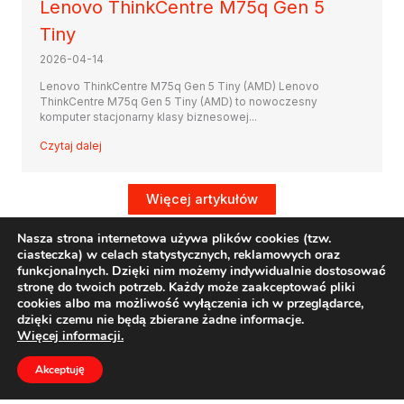
Lenovo ThinkCentre M75q Gen 5
Tiny
2026-04-14
Lenovo ThinkCentre M75q Gen 5 Tiny (AMD) Lenovo
ThinkCentre M75q Gen 5 Tiny (AMD) to nowoczesny
komputer stacjonarny klasy biznesowej...
Czytaj dalej
Więcej artykułów
Nasza strona internetowa używa plików cookies (tzw.
ciasteczka) w celach statystycznych, reklamowych oraz
funkcjonalnych. Dzięki nim możemy indywidualnie dostosować
stronę do twoich potrzeb. Każdy może zaakceptować pliki
cookies albo ma możliwość wyłączenia ich w przeglądarce,
dzięki czemu nie będą zbierane żadne informacje.
Regulamin
Więcej informacji.
Informacje o ODO
Akceptuję
O nas
Formularz kontaktowy