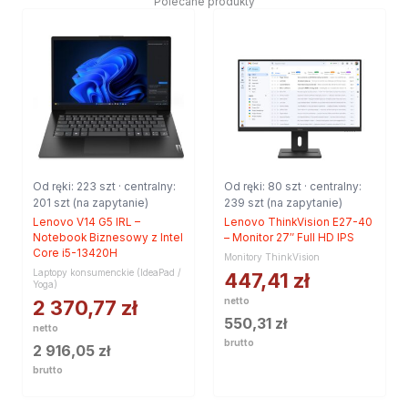
Polecane produkty
Od ręki: 223 szt · centralny:
Od ręki: 80 szt · centralny:
201 szt (na zapytanie)
239 szt (na zapytanie)
Lenovo V14 G5 IRL –
Lenovo ThinkVision E27-40
Notebook Biznesowy z Intel
– Monitor 27″ Full HD IPS
Core i5-13420H
Monitory ThinkVision
Laptopy konsumenckie (IdeaPad /
447,41
zł
Yoga)
netto
2 370,77
zł
550,31
zł
netto
brutto
2 916,05
zł
brutto