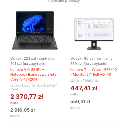
Polecane produkty
Od ręki: 223 szt · centralny:
Od ręki: 80 szt · centralny:
201 szt (na zapytanie)
239 szt (na zapytanie)
Lenovo V14 G5 IRL –
Lenovo ThinkVision E27-40
Notebook Biznesowy z Intel
– Monitor 27″ Full HD IPS
Core i5-13420H
Monitory ThinkVision
Laptopy konsumenckie (IdeaPad /
447,41
zł
Yoga)
netto
2 370,77
zł
550,31
zł
netto
brutto
2 916,05
zł
brutto