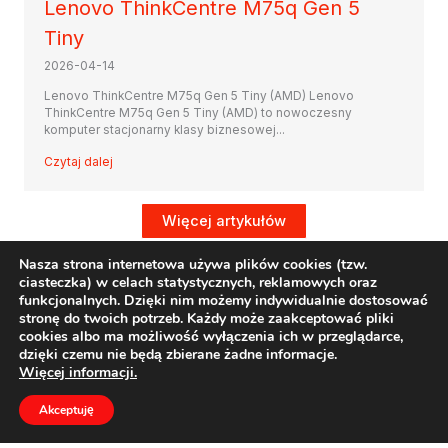
Lenovo ThinkCentre M75q Gen 5
Tiny
2026-04-14
Lenovo ThinkCentre M75q Gen 5 Tiny (AMD) Lenovo
ThinkCentre M75q Gen 5 Tiny (AMD) to nowoczesny
komputer stacjonarny klasy biznesowej...
Czytaj dalej
Więcej artykułów
Nasza strona internetowa używa plików cookies (tzw.
ciasteczka) w celach statystycznych, reklamowych oraz
funkcjonalnych. Dzięki nim możemy indywidualnie dostosować
stronę do twoich potrzeb. Każdy może zaakceptować pliki
cookies albo ma możliwość wyłączenia ich w przeglądarce,
dzięki czemu nie będą zbierane żadne informacje.
Regulamin
Więcej informacji.
Informacje o ODO
Akceptuję
O nas
Formularz kontaktowy