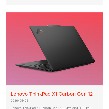
Lenovo ThinkPad X1 Carbon Gen 12
2026-05-08
Lenovo ThinkPad X1 Carbon Gen 12 — ultralekki (1,09 kg)