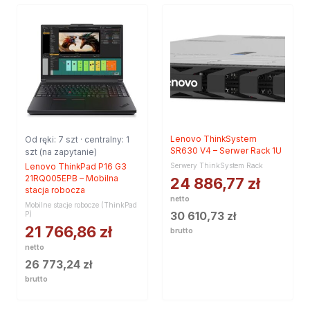
Od ręki: 7 szt · centralny: 1
Lenovo ThinkSystem
SR630 V4 – Serwer Rack 1U
szt (na zapytanie)
Serwery ThinkSystem Rack
Lenovo ThinkPad P16 G3
21RQ005EPB – Mobilna
24 886,77
zł
stacja robocza
netto
Mobilne stacje robocze (ThinkPad
30 610,73
zł
P)
21 766,86
zł
brutto
netto
26 773,24
zł
brutto