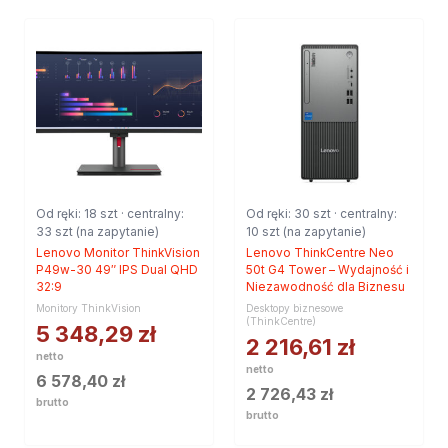
Od ręki: 18 szt · centralny:
Od ręki: 30 szt · centralny:
33 szt (na zapytanie)
10 szt (na zapytanie)
Lenovo Monitor ThinkVision
Lenovo ThinkCentre Neo
P49w-30 49″ IPS Dual QHD
50t G4 Tower – Wydajność i
32:9
Niezawodność dla Biznesu
Monitory ThinkVision
Desktopy biznesowe
(ThinkCentre)
5 348,29
zł
2 216,61
zł
netto
netto
6 578,40
zł
2 726,43
zł
brutto
brutto