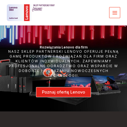
Przejdź
do
treści
Rozwiązania Lenovo dla firm
NASZ SKLEP PARTNERSKI LENOVO OFERUJE PEŁNĄ
GAMĘ PRODUKTÓW I ROZWIĄZAŃ DLA FIRM ORAZ
KLIENTÓW INDYWIDUALNYCH. ZAPEWNIAMY
PROFESJONALNE DORADZTWO ORAZ WSPARCIE W
DOBORZE I WDRAŻANIU NOWOCZESNYCH
TECHNOLOGII.
Poznaj ofertę Lenovo