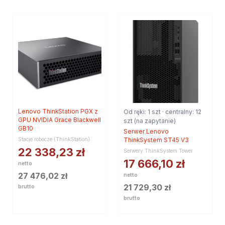
Lenovo ThinkStation PGX z
Od ręki: 1 szt · centralny: 12
GPU NVIDIA Grace Blackwell
szt (na zapytanie)
GB10
Serwer Lenovo
Stacje robocze (ThinkStation)
ThinkSystem ST45 V3
22 338,23
zł
Serwery ThinkSystem Tower
17 666,10
zł
netto
27 476,02
zł
netto
21 729,30
zł
brutto
brutto