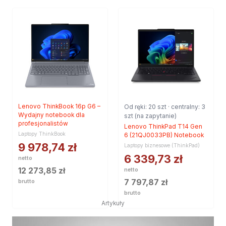
Lenovo ThinkBook 16p G6 –
Od ręki: 20 szt · centralny: 3
Wydajny notebook dla
szt (na zapytanie)
profesjonalistów
Lenovo ThinkPad T14 Gen
Laptopy ThinkBook
6 (21QJ0033PB) Notebook
9 978,74
zł
Laptopy biznesowe (ThinkPad)
6 339,73
zł
netto
12 273,85
zł
netto
7 797,87
zł
brutto
brutto
Artykuły