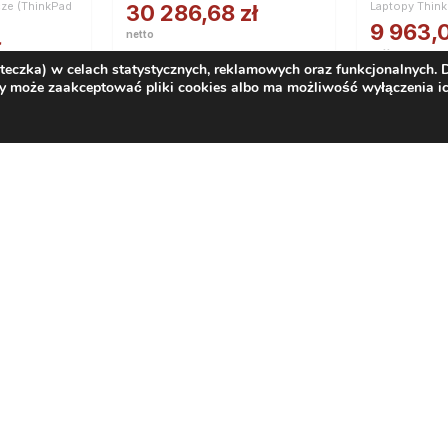
cze (ThinkPad
Laptopy Thin
30 286,68
zł
9 963,
netto
ł
netto
37 252,62
zł
steczka) w celach statystycznych, reklamowych oraz funkcjonalnych.
12 254,4
brutto
y może zaakceptować pliki cookies albo ma możliwość wyłączenia ic
brutto
Artykuły