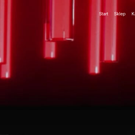
Start
Sklep
K