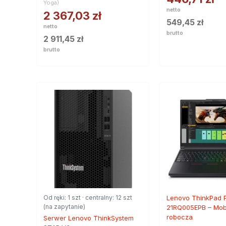
Yoga)
netto
2 367,03
zł
549,45
zł
netto
brutto
2 911,45
zł
brutto
Od ręki: 1 szt · centralny: 12 szt
Lenovo ThinkPad 
(na zapytanie)
21RQ005EPB – Mobi
robocza
Serwer Lenovo ThinkSystem