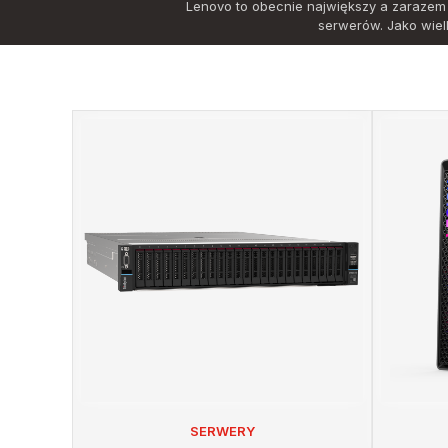
Lenovo to obecnie największy a zarazem 
serwerów. Jako wiel
SERWERY