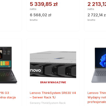
5 339,85
zł
2 213,
netto
netto
6 568,02
zł
2 722,14
z
brutto
brutto
BRAK W MAGAZYNIE
P16 G3
Lenovo ThinkSystem SR630 V4
Lenovo Thin
lna stacja
– Serwer Rack 1U
Wydajny not
profesjonal
Serwery ThinkSystem Rack