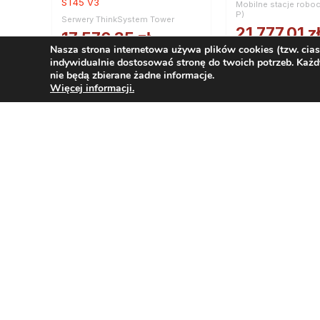
ST45 V3
Mobilne stacje robo
P)
Serwery ThinkSystem Tower
21 777,01
z
17 576,35
zł
Nasza strona internetowa używa plików cookies (tzw. cia
netto
netto
indywidualnie dostosować stronę do twoich potrzeb. Każd
26 785,72
zł
21 618,91
zł
nie będą zbierane żadne informacje.
brutto
brutto
Więcej informacji.