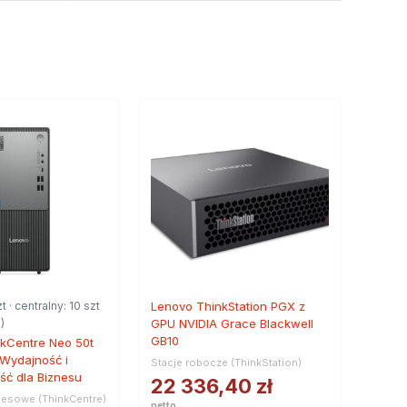
t · centralny: 10 szt
Lenovo ThinkStation PGX z
)
GPU NVIDIA Grace Blackwell
GB10
kCentre Neo 50t
Wydajność i
Stacje robocze (ThinkStation)
ć dla Biznesu
22 336,40
zł
nesowe (ThinkCentre)
netto