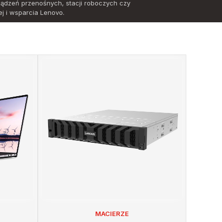
ządzeń przenośnych, stacji roboczych czy
j i wsparcia Lenovo.
MACIERZE