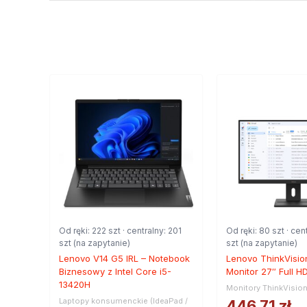
Od ręki: 222 szt · centralny: 201
Od ręki: 80 szt · cen
szt (na zapytanie)
szt (na zapytanie)
Lenovo V14 G5 IRL – Notebook
Lenovo ThinkVisio
Biznesowy z Intel Core i5-
Monitor 27″ Full H
13420H
Monitory ThinkVisio
Laptopy konsumenckie (IdeaPad /
446,71
zł