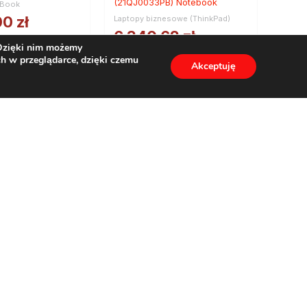
(21QJ0033PB) Notebook
kBook
00
zł
Laptopy biznesowe (ThinkPad)
6 340,62
zł
 Dzięki nim możemy
9
zł
netto
h w przeglądarce, dzięki czemu
Akceptuję
7 798,96
zł
brutto