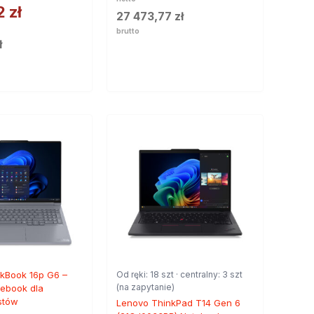
12
zł
27 473,77
zł
brutto
ł
kBook 16p G6 –
Od ręki: 18 szt · centralny: 3 szt
(na zapytanie)
ebook dla
istów
Lenovo ThinkPad T14 Gen 6