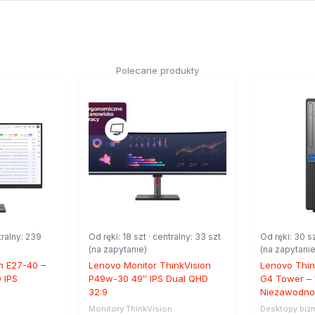
Polecane produkty
tralny: 239
Od ręki: 18 szt · centralny: 33 szt
Od ręki: 30 sz
(na zapytanie)
(na zapytanie
n E27-40 –
Lenovo Monitor ThinkVision
Lenovo Thin
D IPS
P49w-30 49″ IPS Dual QHD
G4 Tower – 
32:9
Niezawodnoś
n
Monitory ThinkVision
Desktopy biz