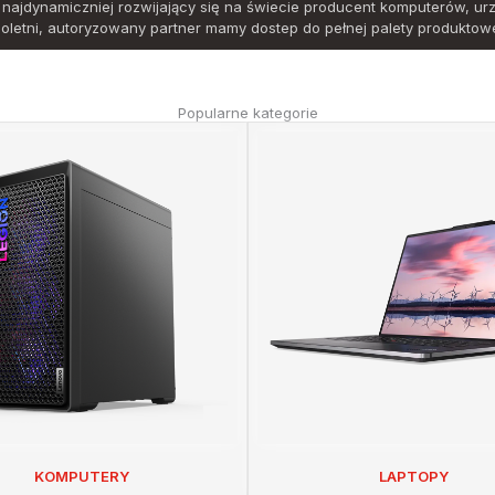
najdynamiczniej rozwijający się na świecie producent komputerów, ur
loletni, autoryzowany partner mamy dostep do pełnej palety produktowe
Popularne kategorie
KOMPUTERY
LAPTOPY