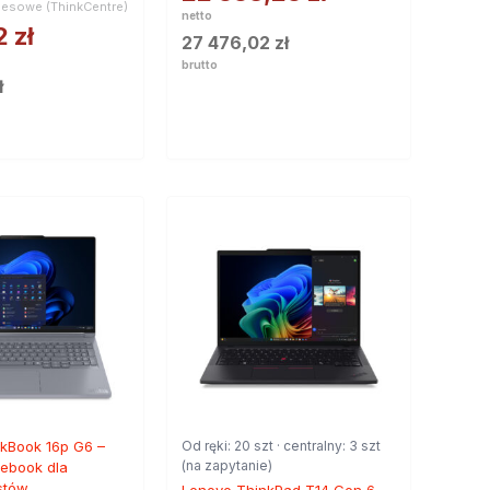
nesowe (ThinkCentre)
netto
12
zł
27 476,02
zł
brutto
ł
kBook 16p G6 –
Od ręki: 20 szt · centralny: 3 szt
(na zapytanie)
ebook dla
istów
Lenovo ThinkPad T14 Gen 6