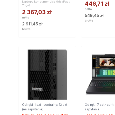
Laptopy konsumenckie (IdeaPad /
446,71
zł
Yoga)
netto
2 367,03
zł
549,45
zł
netto
brutto
2 911,45
zł
brutto
Od ręki: 1 szt · centralny: 12 szt
Od ręki: 7 szt · centr
(na zapytanie)
zapytanie)
Serwer Lenovo ThinkSystem
Lenovo ThinkPad 