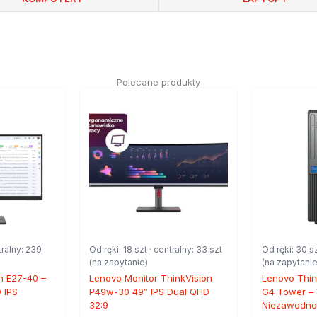
Polecane produkty
tralny: 239
Od ręki: 18 szt · centralny: 33 szt
Od ręki: 30 sz
(na zapytanie)
(na zapytanie
n E27-40 –
Lenovo Monitor ThinkVision
Lenovo Thin
D IPS
P49w-30 49″ IPS Dual QHD
G4 Tower – 
32:9
Niezawodnoś
n