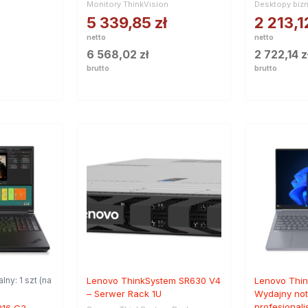
Monitory ThinkVision
Desktopy biz
5 339,85
zł
2 213,
netto
netto
6 568,02
zł
2 722,14
z
brutto
brutto
alny: 1 szt (na
Lenovo ThinkSystem SR630 V4
Lenovo Thin
– Serwer Rack 1U
Wydajny not
profesjonal
P16 G3