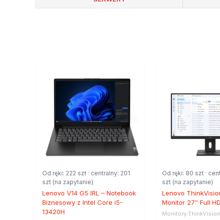
Od ręki: 222 szt · centralny: 201
Od ręki: 80 szt · cen
szt (na zapytanie)
szt (na zapytanie)
Lenovo V14 G5 IRL – Notebook
Lenovo ThinkVisio
Biznesowy z Intel Core i5-
Monitor 27″ Full H
13420H
Monitory ThinkVisio