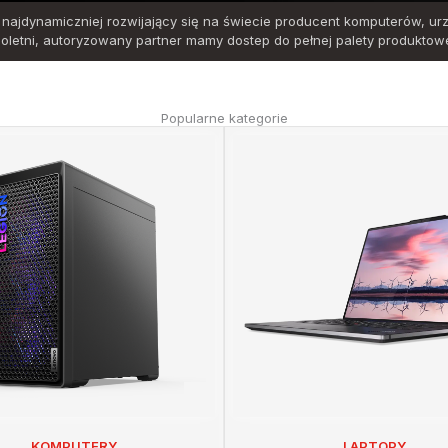
najdynamiczniej rozwijający się na świecie producent komputerów, ur
loletni, autoryzowany partner mamy dostep do pełnej palety produktowe
Popularne kategorie
KOMPUTERY
LAPTOPY