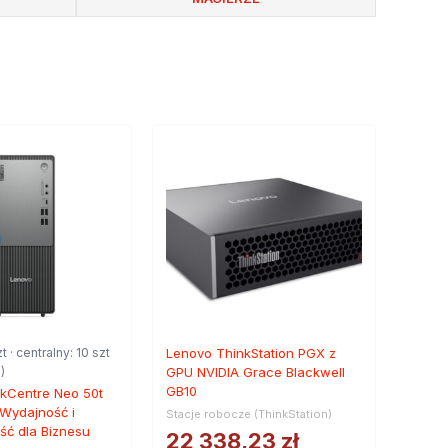
t · centralny: 10 szt
Lenovo ThinkStation PGX z
)
GPU NVIDIA Grace Blackwell
GB10
kCentre Neo 50t
Wydajność i
Stacje robocze (ThinkStation)
ć dla Biznesu
22 338,23
zł