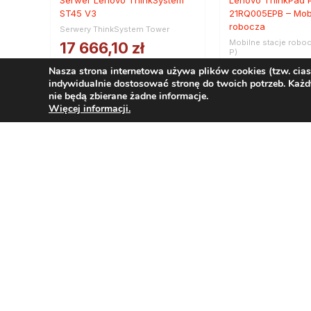
ST45 V3
21RQ005EPB – Mobi
robocza
Serwery ThinkSystem Tower
Mobilne stacje robo
17 666,10
zł
P)
netto
21 777,01
z
Nasza strona internetowa używa plików cookies (tzw. cia
21 729,30
zł
indywidualnie dostosować stronę do twoich potrzeb. Każd
netto
nie będą zbierane żadne informacje.
brutto
26 785,72
zł
Więcej informacji.
brutto