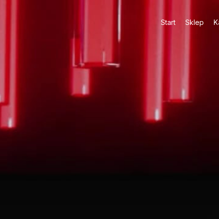
Start
Sklep
K