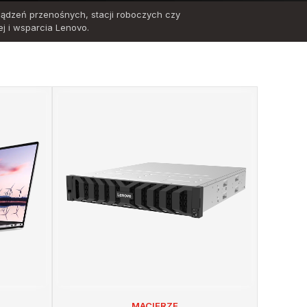
ządzeń przenośnych, stacji roboczych czy
j i wsparcia Lenovo.
MACIERZE