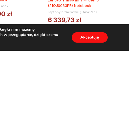
(21QJ0033PB) Notebook
kBook
00
zł
Laptopy biznesowe (ThinkPad)
6 339,73
zł
9
zł
netto
 Dzięki nim możemy
7 797,87
zł
h w przeglądarce, dzięki czemu
Akceptuję
brutto