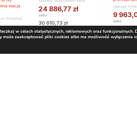
Serwery ThinkSystem Rack
lna stacja
Laptopy Thin
24 886,77
zł
9 963,
netto
cze (ThinkPad
netto
30 610,73
zł
12 254,4
ł
brutto
steczka) w celach statystycznych, reklamowych oraz funkcjonalnych.
brutto
y może zaakceptować pliki cookies albo ma możliwość wyłączenia ic
Artykuły