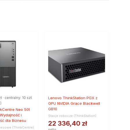
t · centralny: 10 szt
Lenovo ThinkStation PGX z
)
GPU NVIDIA Grace Blackwell
GB10
kCentre Neo 50t
Wydajność i
Stacje robocze (ThinkStation)
ć dla Biznesu
22 336,40
zł
nesowe (ThinkCentre)
netto