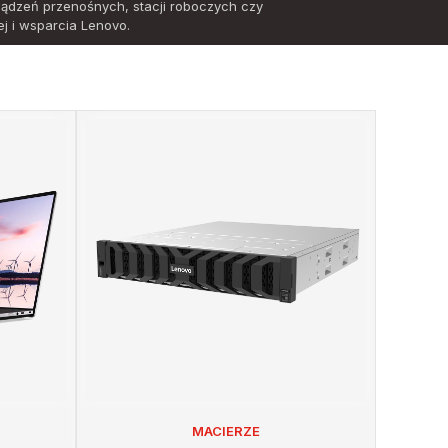
ządzeń przenośnych, stacji roboczych czy
j i wsparcia Lenovo.
MACIERZE