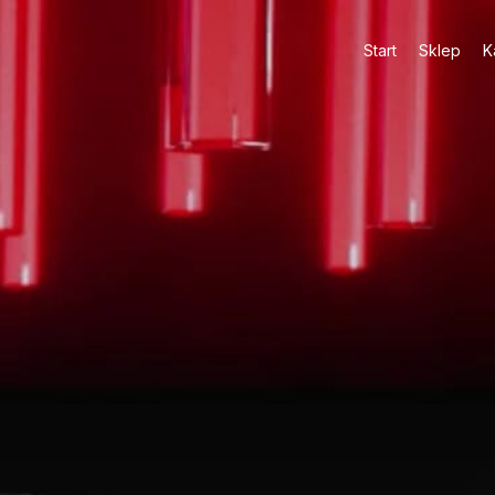
Start
Sklep
K