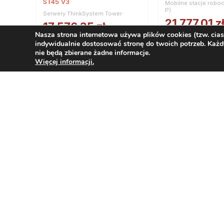
ST45 V3
Mobilne stacje robo
P)
Serwery ThinkSystem Tower
21 777,01
z
17 576,35
zł
Nasza strona internetowa używa plików cookies (tzw. cia
netto
netto
indywidualnie dostosować stronę do twoich potrzeb. Każd
26 785,72
zł
21 618,91
zł
nie będą zbierane żadne informacje.
brutto
brutto
Więcej informacji.