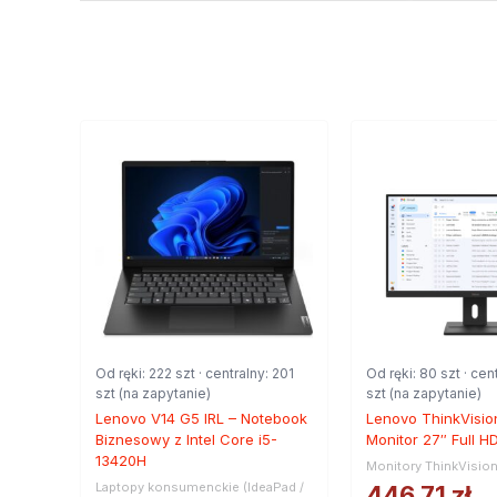
Od ręki: 222 szt · centralny: 201
Od ręki: 80 szt · cen
szt (na zapytanie)
szt (na zapytanie)
Lenovo V14 G5 IRL – Notebook
Lenovo ThinkVisio
Biznesowy z Intel Core i5-
Monitor 27″ Full H
13420H
Monitory ThinkVisio
Laptopy konsumenckie (IdeaPad /
446,71
zł