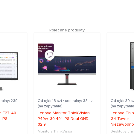
Polecane produkty
tralny: 239
Od ręki: 18 szt · centralny: 33 szt
Od ręki: 30 sz
(na zapytanie)
(na zapytanie
n E27-40 –
Lenovo Monitor ThinkVision
Lenovo Thin
D IPS
P49w-30 49″ IPS Dual QHD
G4 Tower – 
32:9
Niezawodnoś
n
Monitory ThinkVision
Desktopy biz