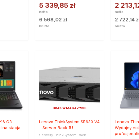
5 339,85
zł
2 213,
netto
netto
6 568,02
zł
2 722,14
z
brutto
brutto
BRAK W MAGAZYNIE
P16 G3
Lenovo ThinkSystem SR630 V4
Lenovo Thin
lna stacja
– Serwer Rack 1U
Wydajny not
profesjonal
Serwery ThinkSystem Rack