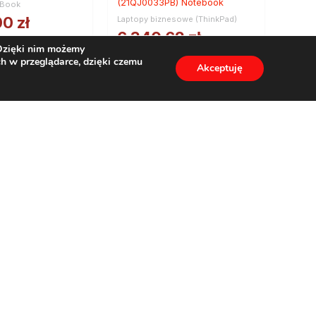
(21QJ0033PB) Notebook
kBook
00
zł
Laptopy biznesowe (ThinkPad)
6 340,62
zł
 Dzięki nim możemy
9
zł
netto
h w przeglądarce, dzięki czemu
Akceptuję
7 798,96
zł
brutto