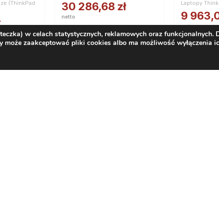
cze (ThinkPad
Laptopy Thin
30 286,68
zł
9 963,
netto
ł
netto
37 252,62
zł
steczka) w celach statystycznych, reklamowych oraz funkcjonalnych.
12 254,4
brutto
y może zaakceptować pliki cookies albo ma możliwość wyłączenia ic
brutto
Artykuły