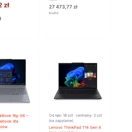
12
zł
27 473,77
zł
brutto
ł
kBook 16p G6 –
Od ręki: 18 szt · centralny: 3 szt
(na zapytanie)
ebook dla
istów
Lenovo ThinkPad T14 Gen 6