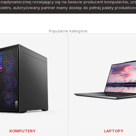
najdynamiczniej rozwijający się na świecie producent komputerów, ur
loletni, autoryzowany partner mamy dostep do pełnej palety produktowe
Popularne kategorie
KOMPUTERY
LAPTOPY