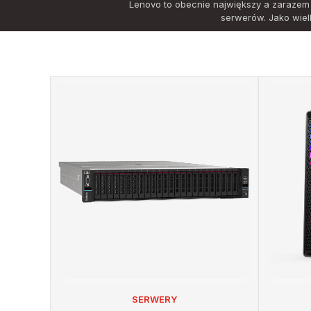
Lenovo to obecnie największy a zarazem 
serwerów. Jako wiel
SERWERY