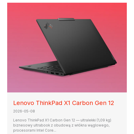
Lenovo ThinkPad X1 Carbon Gen 12
2026-05-08
Lenovo ThinkPad X1 Carbon Gen 12 — ultralekki (1,09 kg)
biznesowy ultrabook z obudową z włókna węglowego,
procesorami Intel Core...