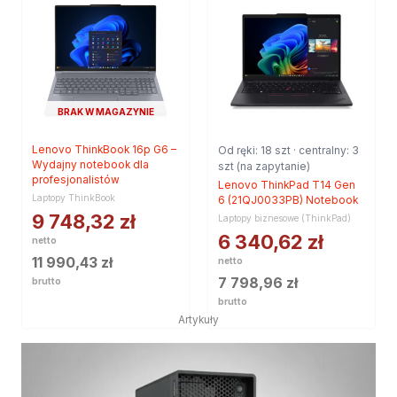
BRAK W MAGAZYNIE
Lenovo ThinkBook 16p G6 –
Od ręki: 18 szt · centralny: 3
Wydajny notebook dla
szt (na zapytanie)
profesjonalistów
Lenovo ThinkPad T14 Gen
Laptopy ThinkBook
6 (21QJ0033PB) Notebook
9 748,32
zł
Laptopy biznesowe (ThinkPad)
6 340,62
zł
netto
11 990,43
zł
netto
7 798,96
zł
brutto
brutto
Artykuły