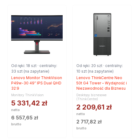
Od ręki: 18 szt · centralny:
Od ręki: 20 szt · centralny:
33 szt (na zapytanie)
10 szt (na zapytanie)
Lenovo Monitor ThinkVision
Lenovo ThinkCentre Neo
P49w-30 49″ IPS Dual QHD
50t G4 Tower – Wydajność i
32:9
Niezawodność dla Biznesu
Monitory ThinkVision
Desktopy biznesowe
(ThinkCentre)
5 331,42
zł
2 209,61
zł
netto
netto
6 557,65
zł
2 717,82
zł
brutto
brutto