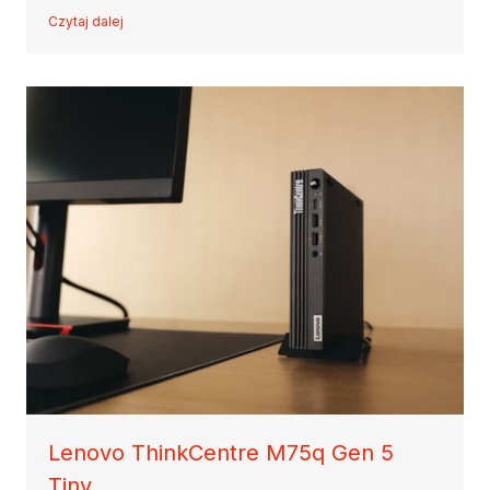
Czytaj dalej
Lenovo ThinkCentre M75q Gen 5
Tiny