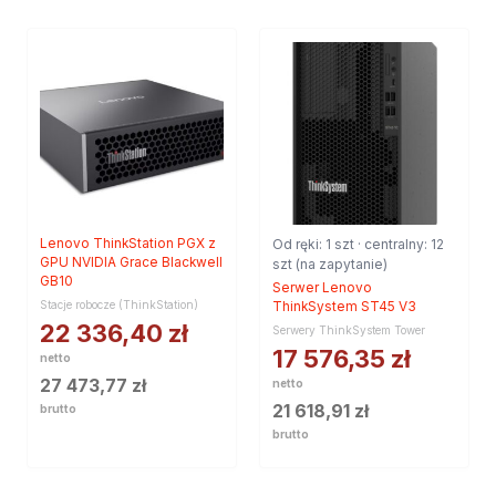
Lenovo ThinkStation PGX z
Od ręki: 1 szt · centralny: 12
GPU NVIDIA Grace Blackwell
szt (na zapytanie)
GB10
Serwer Lenovo
Stacje robocze (ThinkStation)
ThinkSystem ST45 V3
22 336,40
zł
Serwery ThinkSystem Tower
17 576,35
zł
netto
27 473,77
zł
netto
21 618,91
zł
brutto
brutto