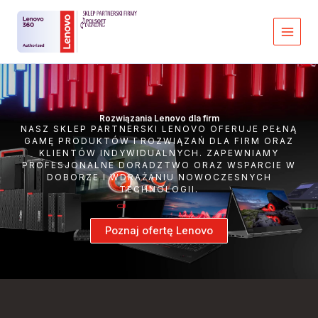
Przejdź
do
treści
Rozwiązania Lenovo dla firm
NASZ SKLEP PARTNERSKI LENOVO OFERUJE PEŁNĄ
GAMĘ PRODUKTÓW I ROZWIĄZAŃ DLA FIRM ORAZ
KLIENTÓW INDYWIDUALNYCH. ZAPEWNIAMY
PROFESJONALNE DORADZTWO ORAZ WSPARCIE W
DOBORZE I WDRAŻANIU NOWOCZESNYCH
TECHNOLOGII.
Poznaj ofertę Lenovo