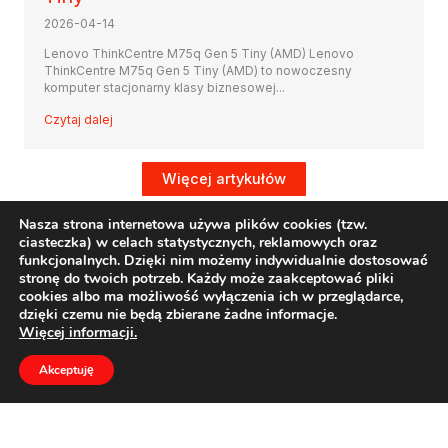
2026-04-14
Lenovo ThinkCentre M75q Gen 5 Tiny (AMD) Lenovo
ThinkCentre M75q Gen 5 Tiny (AMD) to nowoczesny
komputer stacjonarny klasy biznesowej...
Czytaj dalej
Więcej artykułów
Nasza strona internetowa używa plików cookies (tzw.
ciasteczka) w celach statystycznych, reklamowych oraz
funkcjonalnych. Dzięki nim możemy indywidualnie dostosować
stronę do twoich potrzeb. Każdy może zaakceptować pliki
cookies albo ma możliwość wyłączenia ich w przeglądarce,
dzięki czemu nie będą zbierane żadne informacje.
Regulamin
Więcej informacji.
Informacje o ODO
Akceptuję
O nas
Formularz kontaktowy
Polsoft Engineering Sp. z o.o.