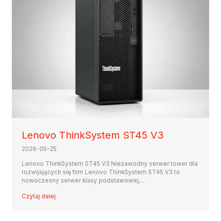
Lenovo ThinkSystem ST45 V3
2026-05-25
Lenovo ThinkSystem ST45 V3 Niezawodny serwer tower dla
rozwijających się firm Lenovo ThinkSystem ST45 V3 to
nowoczesny serwer klasy podstawowej,...
Czytaj dalej