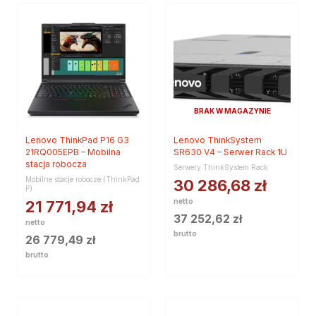
BRAK W MAGAZYNIE
Lenovo ThinkPad P16 G3
Lenovo ThinkSystem
21RQ005EPB – Mobilna
SR630 V4 – Serwer Rack 1U
stacja robocza
Serwery ThinkSystem Rack
Mobilne stacje robocze (ThinkPad
30 286,68
zł
P)
netto
21 771,94
zł
37 252,62
zł
netto
brutto
26 779,49
zł
brutto