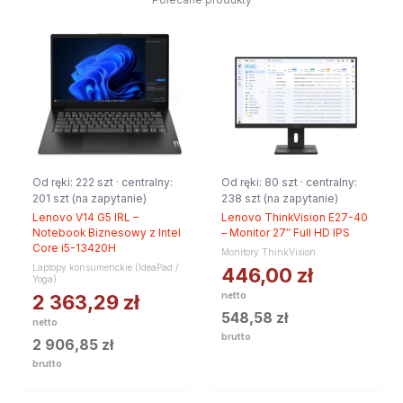
Od ręki: 222 szt · centralny:
Od ręki: 80 szt · centralny:
201 szt (na zapytanie)
238 szt (na zapytanie)
Lenovo V14 G5 IRL –
Lenovo ThinkVision E27-40
Notebook Biznesowy z Intel
– Monitor 27″ Full HD IPS
Core i5-13420H
Monitory ThinkVision
Laptopy konsumenckie (IdeaPad /
446,00
zł
Yoga)
netto
2 363,29
zł
548,58
zł
netto
brutto
2 906,85
zł
brutto