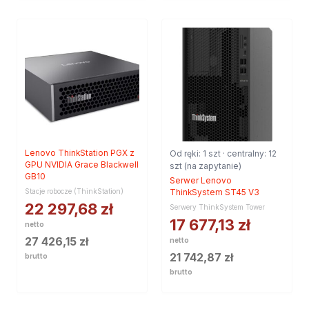
Lenovo ThinkStation PGX z
Od ręki: 1 szt · centralny: 12
GPU NVIDIA Grace Blackwell
szt (na zapytanie)
GB10
Serwer Lenovo
Stacje robocze (ThinkStation)
ThinkSystem ST45 V3
22 297,68
zł
Serwery ThinkSystem Tower
17 677,13
zł
netto
27 426,15
zł
netto
21 742,87
zł
brutto
brutto