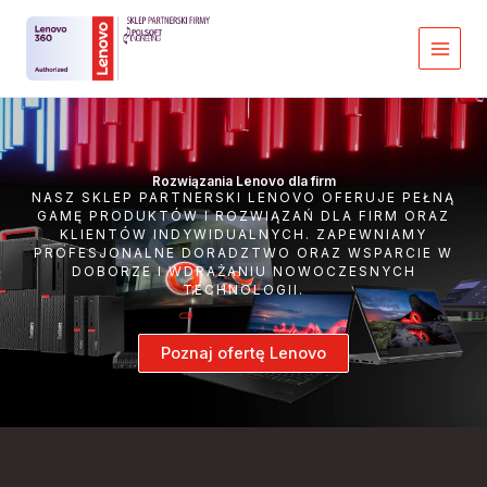
Przejdź
do
treści
Rozwiązania Lenovo dla firm
NASZ SKLEP PARTNERSKI LENOVO OFERUJE PEŁNĄ
GAMĘ PRODUKTÓW I ROZWIĄZAŃ DLA FIRM ORAZ
KLIENTÓW INDYWIDUALNYCH. ZAPEWNIAMY
PROFESJONALNE DORADZTWO ORAZ WSPARCIE W
DOBORZE I WDRAŻANIU NOWOCZESNYCH
TECHNOLOGII.
Poznaj ofertę Lenovo