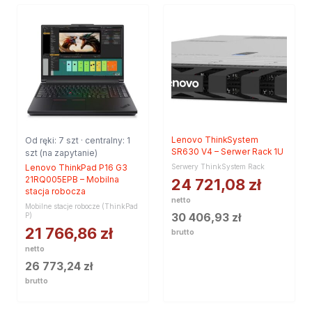
Od ręki: 7 szt · centralny: 1
Lenovo ThinkSystem
SR630 V4 – Serwer Rack 1U
szt (na zapytanie)
Serwery ThinkSystem Rack
Lenovo ThinkPad P16 G3
21RQ005EPB – Mobilna
24 721,08
zł
stacja robocza
netto
Mobilne stacje robocze (ThinkPad
30 406,93
zł
P)
21 766,86
zł
brutto
netto
26 773,24
zł
brutto