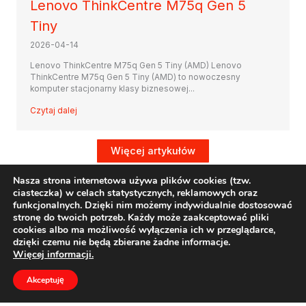
Lenovo ThinkCentre M75q Gen 5
Tiny
2026-04-14
Lenovo ThinkCentre M75q Gen 5 Tiny (AMD) Lenovo
ThinkCentre M75q Gen 5 Tiny (AMD) to nowoczesny
komputer stacjonarny klasy biznesowej...
Czytaj dalej
Więcej artykułów
Nasza strona internetowa używa plików cookies (tzw.
ciasteczka) w celach statystycznych, reklamowych oraz
funkcjonalnych. Dzięki nim możemy indywidualnie dostosować
stronę do twoich potrzeb. Każdy może zaakceptować pliki
cookies albo ma możliwość wyłączenia ich w przeglądarce,
dzięki czemu nie będą zbierane żadne informacje.
Regulamin
Więcej informacji.
Informacje o ODO
Akceptuję
O nas
Formularz kontaktowy