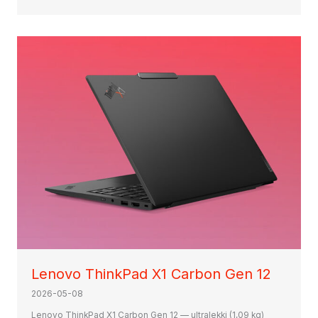
Lenovo ThinkPad X1 Carbon Gen 12
2026-05-08
Lenovo ThinkPad X1 Carbon Gen 12 — ultralekki (1,09 kg)