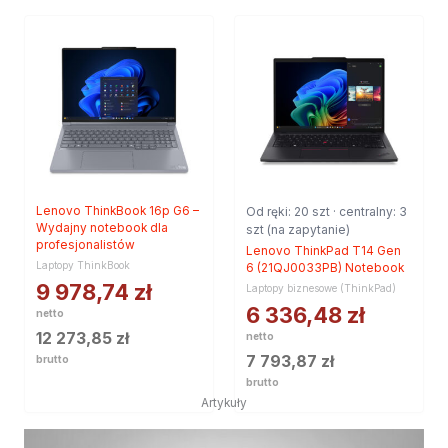
Lenovo ThinkBook 16p G6 –
Od ręki: 20 szt · centralny: 3
Wydajny notebook dla
szt (na zapytanie)
profesjonalistów
Lenovo ThinkPad T14 Gen
Laptopy ThinkBook
6 (21QJ0033PB) Notebook
9 978,74
zł
Laptopy biznesowe (ThinkPad)
6 336,48
zł
netto
12 273,85
zł
netto
7 793,87
zł
brutto
brutto
Artykuły