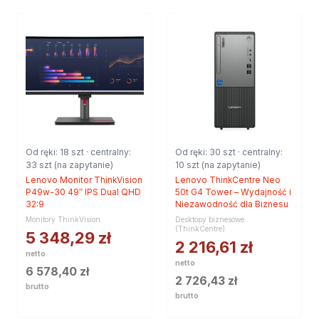
Od ręki: 18 szt · centralny:
Od ręki: 30 szt · centralny:
33 szt (na zapytanie)
10 szt (na zapytanie)
Lenovo Monitor ThinkVision
Lenovo ThinkCentre Neo
P49w-30 49″ IPS Dual QHD
50t G4 Tower – Wydajność i
32:9
Niezawodność dla Biznesu
Monitory ThinkVision
Desktopy biznesowe
(ThinkCentre)
5 348,29
zł
2 216,61
zł
netto
netto
6 578,40
zł
2 726,43
zł
brutto
brutto