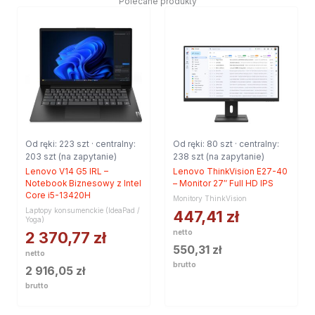
Polecane produkty
Od ręki: 223 szt · centralny:
Od ręki: 80 szt · centralny:
203 szt (na zapytanie)
238 szt (na zapytanie)
Lenovo V14 G5 IRL –
Lenovo ThinkVision E27-40
Notebook Biznesowy z Intel
– Monitor 27″ Full HD IPS
Core i5-13420H
Monitory ThinkVision
Laptopy konsumenckie (IdeaPad /
447,41
zł
Yoga)
netto
2 370,77
zł
550,31
zł
netto
brutto
2 916,05
zł
brutto